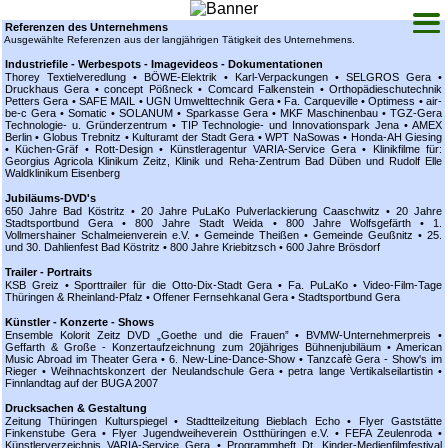
Referenzen des Unternehmens
Startseite
Ausgewählte Referenzen aus der langjährigen Tätigkeit des Unternehmens.
Aktuelles
Industriefile - Werbespots - Imagevideos - Dokumentationen
Thorey Textielveredlung • BÖWE-Elektrik • Karl-Verpackungen • SELGROS Gera •
Leistungen
Druckhaus Gera • concept Pößneck • Comcard Falkenstein • Orthopädieschutechnik
Petters Gera • SAFE MAIL • UGN Umwelttechnik Gera • Fa. Carqueville • Optimess • air-
Referenzen
be-c Gera • Somatic • SOLANUM • Sparkasse Gera • MKF Maschinenbau • TGZ-Gera
Technologie- u. Gründerzentrum • TIP Technologie- und Innovationspark Jena • AMEX
Videobeispiele
Berlin • Globus Trebnitz • Kulturamt der Stadt Gera • WPT NaSowas • Honda-AH Giesing
• Küchen-Gräf • Rott-Design • Künstleragentur VARIA-Service Gera • Klinikfilme für:
Georgius Agricola Klinikum Zeitz, Klinik und Reha-Zentrum Bad Düben und Rudolf Elle
Kontakt
Waldklinikum Eisenberg
Sitemap
Jubiläums-DVD's
650 Jahre Bad Köstritz • 20 Jahre PuLaKo Pulverlackierung Caaschwitz • 20 Jahre
Datenschutz
Stadtsportbund Gera • 800 Jahre Stadt Weida • 800 Jahre Wolfsgefärth • 1.
Vollmershainer Schalmeienverein e.V. • Gemeinde Theißen • Gemeinde Geußnitz • 25.
und 30. Dahlienfest Bad Köstritz • 800 Jahre Kriebitzsch • 600 Jahre Brösdorf
Impressum
Trailer - Portraits
KSB Greiz • Sporttrailer für die Otto-Dix-Stadt Gera • Fa. PuLaKo • Video-Film-Tage
Thüringen & Rheinland-Pfalz • Offener Fernsehkanal Gera • Stadtsportbund Gera
Künstler - Konzerte - Shows
Ensemble Kolorit Zeitz DVD „Goethe und die Frauen” • BVMW-Unternehmerpreis •
Geffarth & Große - Konzertaufzeichnung zum 20jähriges Bühnenjubiläum • American
Music Abroad im Theater Gera • 6. New-Line-Dance-Show • Tanzcafè Gera - Show's im
Rieger • Weihnachtskonzert der Neulandschule Gera • petra lange Vertikalseilartistin •
Finnlandtag auf der BUGA 2007
Drucksachen & Gestaltung
Zeitung Thüringen Kulturspiegel • Stadtteilzeitung Bieblach Echo • Flyer Gaststätte
Finkenstube Gera • Flyer Jugendweiheverein Ostthüringen e.V. • FEFA Zeulenroda •
Künstlerverzeichnis VARIA-Service Gera • Programmheft Dt. Kinder-Medienfilmfestival